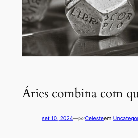
Áries combina com qu
set 10, 2024
—
Celeste
em
Uncatego
por