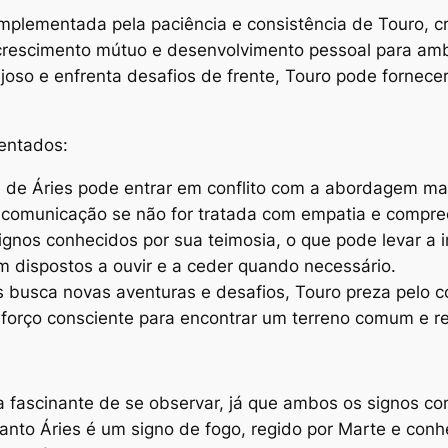
omplementada pela paciência e consistência de Touro, cr
 crescimento mútuo e desenvolvimento pessoal para amb
joso e enfrenta desafios de frente, Touro pode fornec
entados:
 de Áries pode entrar em conflito com a abordagem mai
e comunicação se não for tratada com empatia e compr
ignos conhecidos por sua teimosia, o que pode levar a i
m dispostos a ouvir e a ceder quando necessário.
s busca novas aventuras e desafios, Touro preza pelo c
sforço consciente para encontrar um terreno comum e re
ia fascinante de se observar, já que ambos os signos 
to Áries é um signo de fogo, regido por Marte e conh