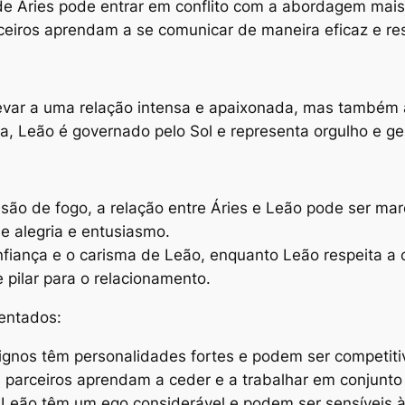
e Áries pode entrar em conflito com a abordagem mais s
ceiros aprendam a se comunicar de maneira eficaz e re
levar a uma relação intensa e apaixonada, mas também a
iva, Leão é governado pelo Sol e representa orgulho e g
são de fogo, a relação entre Áries e Leão pode ser ma
 alegria e entusiasmo.
fiança e o carisma de Leão, enquanto Leão respeita a 
pilar para o relacionamento.
entados:
ignos têm personalidades fortes e podem ser competitiv
 parceiros aprendam a ceder e a trabalhar em conjunto 
 Leão têm um ego considerável e podem ser sensíveis à c